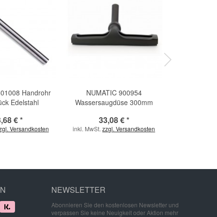
01008 Handrohr
NUMATIC 900954
NUMATI
tück Edelstahl
Wassersaugdüse 300mm
Wassersau
Ø32mm
Ø
,68 € *
33,08 € *
71,
zgl. Versandkosten
inkl. MwSt.
zzgl. Versandkosten
inkl. MwSt.
zzg
EN
NEWSLETTER
Abonnieren Sie den kostenlosen Newsletter und
verpassen Sie keine Neuigkeit oder Aktion mehr