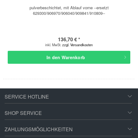
pulverbeschichtet, mit Ablauf vorne --ersetzt
629300/906970/906040/909841/910809--
136,70 € *
inkl. MwSt.
zzgl. Versandkosten
In den
Warenkorb
SERVICE HOTLINE
SHOP SERVICE
ZAHLUNGSMÖGLICHKEITEN