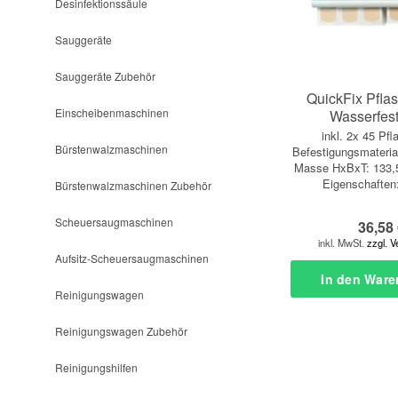
Desinfektionssäule
Sauggeräte
Sauggeräte Zubehör
QuickFix Pfla
Einscheibenmaschinen
Wasserfes
inkl. 2x 45 Pfla
Bürstenwalzmaschinen
Befestigungsmateria
Masse HxBxT: 133
Eigenschaften
Bürstenwalzmaschinen Zubehör
Pflasterspendersy
inkl. Befestigung
Scheuersaugmaschinen
36,58 
Schlüssel. Bei
inkl. MwSt.
zzgl. 
Verletzungen kö
Aufsitz-Scheuersaugmaschinen
In den
Ware
Reinigungswagen
Reinigungswagen Zubehör
Reinigungshilfen