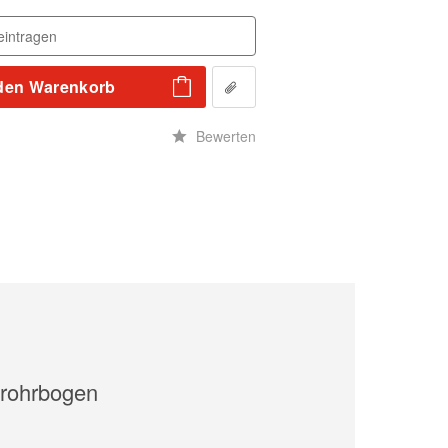
den
Warenkorb
n
Bewerten
rohrbogen