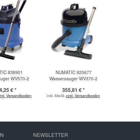
IC 838901
NUMATIC 920677
auger WV570-2
Wassersauger WV370-2
4,25 € *
355,81 € *
zgl. Versandkosten
inkl. MwSt.
zzgl. Versandkosten
EN
NEWSLETTER