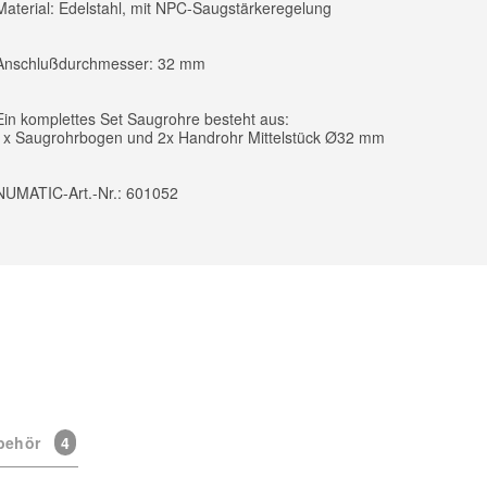
Material: Edelstahl, mit NPC-Saugstärkeregelung
Anschlußdurchmesser: 32 mm
Ein komplettes Set Saugrohre besteht aus:
1x Saugrohrbogen und 2x Handrohr Mittelstück Ø32 mm
NUMATIC-Art.-Nr.: 601052
behör
4