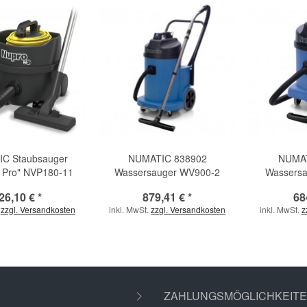
C Staubsauger
NUMATIC 838902
NUMAT
 Pro" NVP180-11
Wassersauger WV900-2
Wassers
26,10 € *
879,41 € *
68
.
zzgl. Versandkosten
inkl. MwSt.
zzgl. Versandkosten
inkl. MwSt.
z
ZAHLUNGSMÖGLICHKEIT