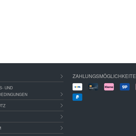
ZAHLUNGSMÖGLICHKEIT
S- UND
BEDINGUNGEN
UTZ
M