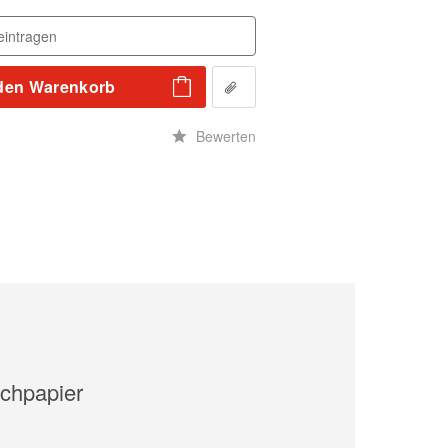
den
Warenkorb
n
Bewerten
chpapier