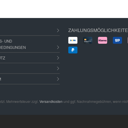
ZAHLUNGSMÖGLICHKEIT
S- UND
BEDINGUNGEN
UTZ
M
setzl. Mehrwertsteuer zzgl.
Versandkosten
und ggf. Nachnahmegebühren, wenn nich