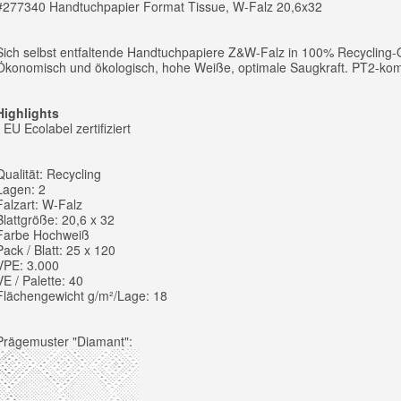
#277340 Handtuchpapier Format Tissue, W-Falz 20,6x32
Sich selbst entfaltende Handtuchpapiere Z&W-Falz in 100% Recycling-Q
Ökonomisch und ökologisch, hohe Weiße, optimale Saugkraft. PT2-kom
Highlights
- EU Ecolabel zertifiziert
Qualität: Recycling
Lagen: 2
Falzart: W-Falz
Blattgröße: 20,6 x 32
Farbe Hochweiß
Pack / Blatt: 25 x 120
VPE: 3.000
VE / Palette: 40
Flächengewicht g/m²/Lage: 18
Prägemuster "Diamant":