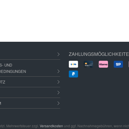
ZAHLUNGSMÖGLICHKEIT
S- UND
BEDINGUNGEN
UTZ
M
setzl. Mehrwertsteuer zzgl.
Versandkosten
und ggf. Nachnahmegebühren, wenn nich