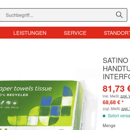
LEISTUNGEN
SERVICE
STANDOR
SATINO
HANDTU
INTERFO
81,73 
inkl. MwSt.
zzgl.
68,68 € *
zzgl. MwSt.
zzgl.
Sofort versa
Menge