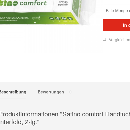
In 
Vergleiche
Beschreibung
Bewertungen
0
Produktinformationen "Satino comfort Handtuc
Interfold, 2-lg."