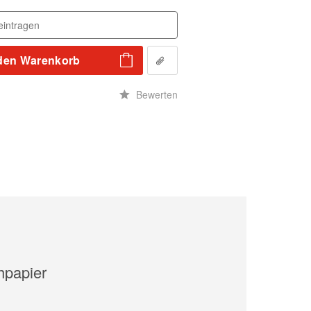
den
Warenkorb
n
Bewerten
hpapier