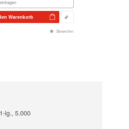
den
Warenkorb
n
Bewerten
-lg., 5.000