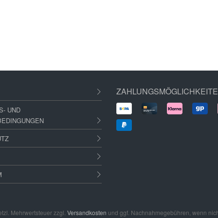
ZAHLUNGSMÖGLICHKEIT
S- UND
BEDINGUNGEN
UTZ
M
setzl. Mehrwertsteuer zzgl.
Versandkosten
und ggf. Nachnahmegebühren, wenn nich