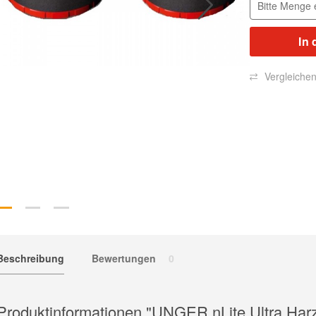
In 
Vergleiche
Beschreibung
Bewertungen
0
Produktinformationen "UNGER nLite Ultra Harz