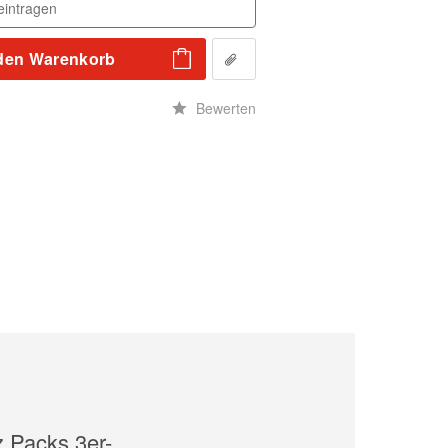
den
Warenkorb
n
Bewerten
 Packs 3er-