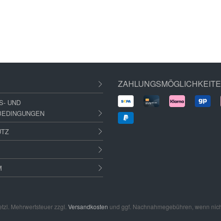
ZAHLUNGSMÖGLICHKEIT
S- UND
BEDINGUNGEN
UTZ
M
setzl. Mehrwertsteuer zzgl.
Versandkosten
und ggf. Nachnahmegebühren, wenn nich