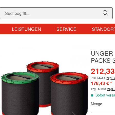
LEISTUNGEN
SERVICE
STANDOR
UNGER 
PACKS 
212,33
inkl. MwSt.
zzgl.
178,43 € *
zzgl. MwSt.
zzgl.
Sofort versa
Menge