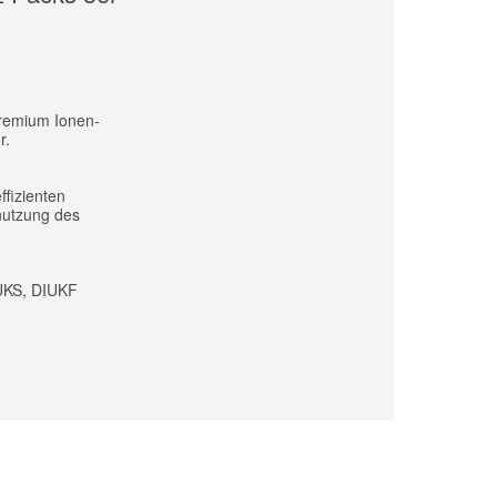
Premium Ionen-
r.
ffizienten
nutzung des
IUKS, DIUKF