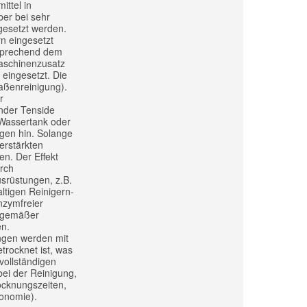
ittel in
ber bei sehr
gesetzt werden.
n eingesetzt
tsprechend dem
Maschinenzusatz
eingesetzt. Die
aßenreinigung).
r
nder Tenside
 Wassertank oder
gen hin. Solange
erstärkten
n. Der Effekt
rch
srüstungen, z.B.
tigen Reinigern-
enzymfreier
gsgemäßer
en.
ungen werden mit
rocknet ist, was
vollständigen
ei der Reinigung,
rocknungszeiten,
ronomie).