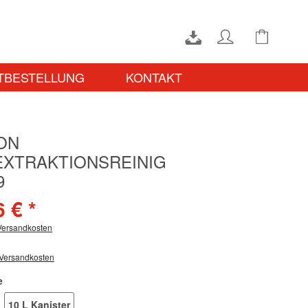
TBESTELLUNG
KONTAKT
ON
XTRAKTIONSREINIG
9
 € *
 Versandkosten
 Versandkosten
e
10 L Kanister