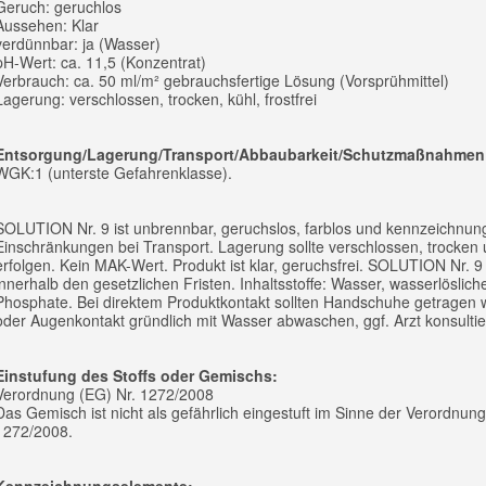
Geruch: geruchlos
Aussehen: Klar
verdünnbar: ja (Wasser)
pH-Wert: ca. 11,5 (Konzentrat)
Verbrauch: ca. 50 ml/m² gebrauchsfertige Lösung (Vorsprühmittel)
Lagerung: verschlossen, trocken, kühl, frostfrei
Entsorgung/Lagerung/Transport/Abbaubarkeit/Schutzmaßnahmen
WGK:1 (unterste Gefahrenklasse).
SOLUTION Nr. 9 ist unbrennbar, geruchslos, farblos und kennzeichnung
Einschränkungen bei Transport. Lagerung sollte verschlossen, trocken u
erfolgen. Kein MAK-Wert. Produkt ist klar, geruchsfrei. SOLUTION Nr. 9
innerhalb den gesetzlichen Fristen. Inhaltsstoffe: Wasser, wasserlösliche
Phosphate. Bei direktem Produktkontakt sollten Handschuhe getragen 
oder Augenkontakt gründlich mit Wasser abwaschen, ggf. Arzt konsultie
Einstufung des Stoffs oder Gemischs:
Verordnung (EG) Nr. 1272/2008
Das Gemisch ist nicht als gefährlich eingestuft im Sinne der Verordnung
1272/2008.