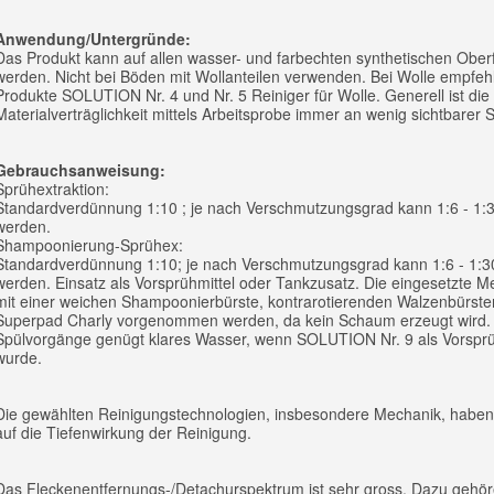
Anwendung/Untergründe:
Das Produkt kann auf allen wasser- und farbechten synthetischen Ober
werden. Nicht bei Böden mit Wollanteilen verwenden. Bei Wolle empfehl
Produkte SOLUTION Nr. 4 und Nr. 5 Reiniger für Wolle. Generell ist die
Materialverträglichkeit mittels Arbeitsprobe immer an wenig sichtbarer S
Gebrauchsanweisung:
Sprühextraktion:
Standardverdünnung 1:10 ; je nach Verschmutzungsgrad kann 1:6 - 1:
werden.
Shampoonierung-Sprühex:
Standardverdünnung 1:10; je nach Verschmutzungsgrad kann 1:6 - 1:3
werden. Einsatz als Vorsprühmittel oder Tankzusatz. Die eingesetzte M
mit einer weichen Shampoonierbürste, kontrarotierenden Walzenbürst
Superpad Charly vorgenommen werden, da kein Schaum erzeugt wird.
Spülvorgänge genügt klares Wasser, wenn SOLUTION Nr. 9 als Vorsprüh
wurde.
Die gewählten Reinigungstechnologien, insbesondere Mechanik, haben 
auf die Tiefenwirkung der Reinigung.
Das Fleckenentfernungs-/Detachurspektrum ist sehr gross. Dazu gehö