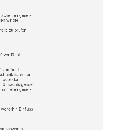
flächen eingesetzt
en wir die
telle zu prüfen.
30 verdünnt
0 verdünnt
echanik kann nur
en oder dem
 Für nachfolgende
mittel eingesetzt
weiterhin Einfluss
ren schwarze