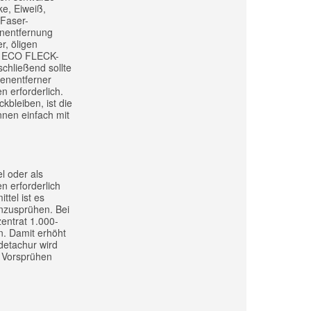
e, Eiweiß,
 Faser-
enentfernung
r, öligen
r, ECO FLECK-
hließend sollte
enentferner
n erforderlich.
kbleiben, ist die
nnen einfach mit
l oder als
n erforderlich
ttel ist es
inzusprühen. Bei
entrat 1.000-
en. Damit erhöht
detachur wird
m Vorsprühen