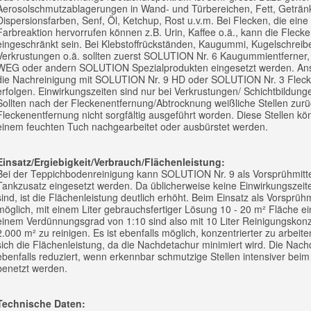
Aerosolschmutzablagerungen in Wand- und Türbereichen, Fett, Getränk
Dispersionsfarben, Senf, Öl, Ketchup, Rost u.v.m. Bei Flecken, die eine
Farbreaktion hervorrufen können z.B. Urin, Kaffee o.ä., kann die Fleck
eingeschränkt sein. Bei Klebstoffrückständen, Kaugummi, Kugelschreibe
Verkrustungen o.ä. sollten zuerst SOLUTION Nr. 6 Kaugummientferne
WEG oder andern SOLUTION Spezialprodukten eingesetzt werden. Ansc
die Nachreinigung mit SOLUTION Nr. 9 HD oder SOLUTION Nr. 3 Fleck
erfolgen. Einwirkungszeiten sind nur bei Verkrustungen/ Schichtbildunge
Sollten nach der Fleckenentfernung/Abtrocknung weißliche Stellen zurüc
Fleckenentfernung nicht sorgfältig ausgeführt worden. Diese Stellen kö
einem feuchten Tuch nachgearbeitet oder ausbürstet werden.
Einsatz/Ergiebigkeit/Verbrauch/Flächenleistung:
Bei der Teppichbodenreinigung kann SOLUTION Nr. 9 als Vorsprühmitte
Tankzusatz eingesetzt werden. Da üblicherweise keine Einwirkungszeite
sind, ist die Flächenleistung deutlich erhöht. Beim Einsatz als Vorsprühmi
möglich, mit einem Liter gebrauchsfertiger Lösung 10 - 20 m² Fläche e
einem Verdünnungsgrad von 1:10 sind also mit 10 Liter Reinigungskonz
2.000 m² zu reinigen. Es ist ebenfalls möglich, konzentrierter zu arbeit
sich die Flächenleistung, da die Nachdetachur minimiert wird. Die Nach
ebenfalls reduziert, wenn erkennbar schmutzige Stellen intensiver bei
benetzt werden.
Technische Daten: