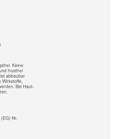
:
sfrei. Keine
nd frostfrei
 ist abbaubar
 Wirkstoffe,
werden. Bei Haut-
ren.
 (EG) Nr.