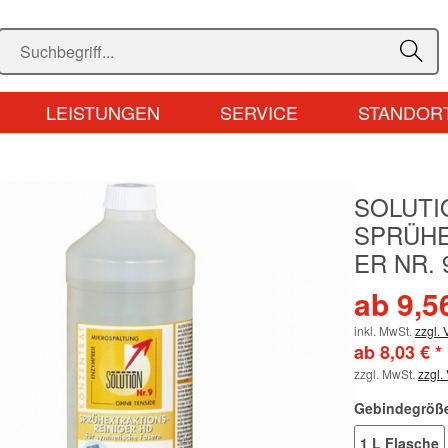
LEISTUNGEN
SERVICE
STANDOR
SOLUTI
SPRÜHE
ER NR. 
ab 9,56
inkl. MwSt.
zzgl.
ab 8,03 € *
zzgl. MwSt.
zzgl.
Gebindegröß
1 L Flasche