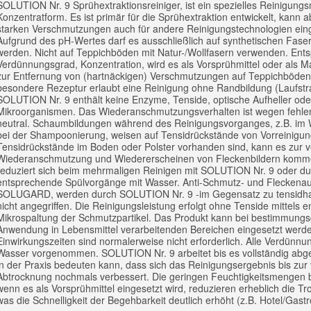
SOLUTION Nr. 9 Sprühextraktionsreiniger, ist ein spezielles Reinigungsm
Konzentratform. Es ist primär für die Sprühextraktion entwickelt, kann a
starken Verschmutzungen auch für andere Reinigungstechnologien ein
Aufgrund des pH-Wertes darf es ausschließlich auf synthetischen Faser
werden. Nicht auf Teppichböden mit Natur-/Wollfasern verwenden. En
Verdünnungsgrad, Konzentration, wird es als Vorsprühmittel oder als 
zur Entfernung von (hartnäckigen) Verschmutzungen auf Teppichböden 
besondere Rezeptur erlaubt eine Reinigung ohne Randbildung (Laufstr
SOLUTION Nr. 9 enthält keine Enzyme, Tenside, optische Aufheller ode
Mikroorganismen. Das Wiederanschmutzungsverhalten ist wegen fehle
neutral. Schaumbildungen während des Reinigungsvorganges, z.B. im
bei der Shampoonierung, weisen auf Tensidrückstände von Vorreinigun
Tensidrückstände im Boden oder Polster vorhanden sind, kann es zur v
Wiederanschmutzung und Wiedererscheinen von Fleckenbildern komme
reduziert sich beim mehrmaligen Reinigen mit SOLUTION Nr. 9 oder du
entsprechende Spülvorgänge mit Wasser. Anti-Schmutz- und Fleckenau
SOLUGARD, werden durch SOLUTION Nr. 9 -im Gegensatz zu tensidhal
nicht angegriffen. Die Reinigungsleistung erfolgt ohne Tenside mittels 
Mikrospaltung der Schmutzpartikel. Das Produkt kann bei bestimmun
Anwendung in Lebensmittel verarbeitenden Bereichen eingesetzt werd
Einwirkungszeiten sind normalerweise nicht erforderlich. Alle Verdünn
Wasser vorgenommen. SOLUTION Nr. 9 arbeitet bis es vollständig abget
in der Praxis bedeuten kann, dass sich das Reinigungsergebnis bis zur 
Abtrocknung nochmals verbessert. Die geringen Feuchtigkeitsmengen b
wenn es als Vorsprühmittel eingesetzt wird, reduzieren erheblich die T
was die Schnelligkeit der Begehbarkeit deutlich erhöht (z.B. Hotel/Gast