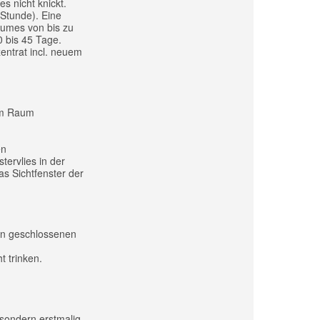
s nicht knickt.
 Stunde). Eine
aumes von bis zu
0 bis 45 Tage.
entrat incl. neuem
 im Raum
en
ervlies in der
as Sichtfenster der
 in geschlossenen
t trinken.
sondern erstmalig