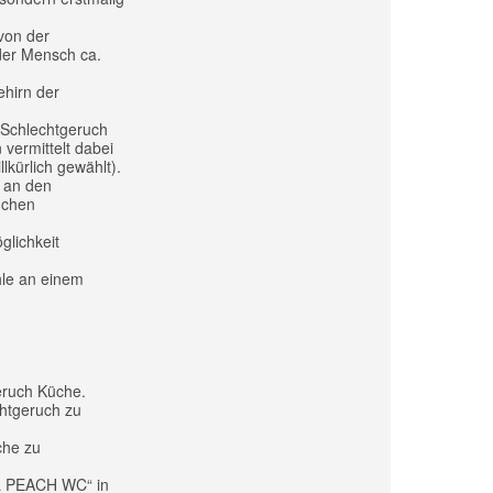
von der
der Mensch ca.
ehirn der
 Schlechtgeruch
vermittelt dabei
lkürlich gewählt).
 an den
üchen
lichkeit
hle an einem
eruch Küche.
chtgeruch zu
che zu
L PEACH WC“ in