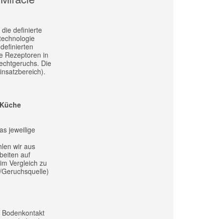
ie definierte
technologie
definierten
e Rezeptoren in
echtgeruchs. Die
insatzbereich).
- Küche
as jeweilige
hlen wir aus
eiten auf
im Vergleich zu
/Geruchsquelle)
m Bodenkontakt