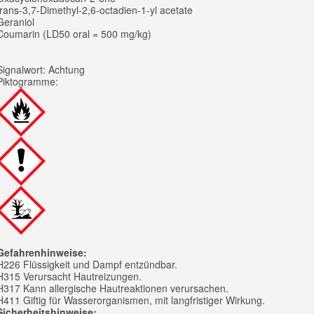
trans-3,7-Dimethyl-2,6-octadien-1-yl acetate
Geraniol
Coumarin (LD50 oral = 500 mg/kg)
Signalwort: Achtung
Piktogramme:
Gefahrenhinweise:
H226 Flüssigkeit und Dampf entzündbar.
H315 Verursacht Hautreizungen.
H317 Kann allergische Hautreaktionen verursachen.
H411 Giftig für Wasserorganismen, mit langfristiger Wirkung.
Sicherheitshinweise: