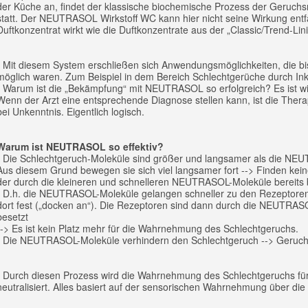
der Küche an, findet der klassische biochemische Prozess der Geruchs
statt. Der NEUTRASOL Wirkstoff WC kann hier nicht seine Wirkung entf
Duftkonzentrat wirkt wie die Duftkonzentrate aus der „Classic/Trend-Lini
- Mit diesem System erschließen sich Anwendungsmöglichkeiten, die bi
möglich waren. Zum Beispiel in dem Bereich Schlechtgerüche durch Ink
- Warum ist die „Bekämpfung“ mit NEUTRASOL so erfolgreich? Es ist wi
Wenn der Arzt eine entsprechende Diagnose stellen kann, ist die Therapi
bei Unkenntnis. Eigentlich logisch.
Warum ist NEUTRASOL so effektiv?
- Die Schlechtgeruch-Moleküle sind größer und langsamer als die NE
Aus diesem Grund bewegen sie sich viel langsamer fort --> Finden kein
der durch die kleineren und schnelleren NEUTRASOL-Moleküle bereits be
- D.h. die NEUTRASOL-Moleküle gelangen schneller zu den Rezeptoren
dort fest („docken an“). Die Rezeptoren sind dann durch die NEUTRAS
besetzt
--> Es ist kein Platz mehr für die Wahrnehmung des Schlechtgeruchs.
- Die NEUTRASOL-Moleküle verhindern den Schlechtgeruch --> Geruchs
- Durch diesen Prozess wird die Wahrnehmung des Schlechtgeruchs f
neutralisiert. Alles basiert auf der sensorischen Wahrnehmung über die