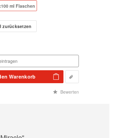
x100 ml Flaschen
 zurücksetzen
den
Warenkorb
n
Bewerten
Miracle"