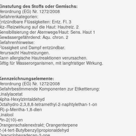
Einstufung des Stoffs oder Gemischs:
Verordnung (EG) Nr. 1272/2008
Gefahrenkategorien:
Entzündbare Flüssigkeiten: Entz. Fl. 3
Ätz-/Reizwirkung auf die Haut: Hautreiz. 2
Sensibilisierung der Atemwege/Haut: Sens. Haut 1
Gewässergefährdend: Aqu. chron. 2
Gefahrenhinweise:
Flüssigkeit und Dampf entzündbar.
Verursacht Hautreizungen.
Kann allergische Hautreaktionen verursachen.
Giftig für Wasserorganismen, mit langfristiger Wirkung.
Kennzeichnungselemente:
Verordnung (EG) Nr. 1272/2008
Gefahrbestimmende Komponenten zur Etikettierung:
Linalylacetat
Alpha-Hexylzimtaldehyd
Octahydro-2,3,8,8-tetramethyl-2-naphtylethan-1-on
(R)-p-Mentha-1,8-dien
Linalool
Pin-2(10)-en
Orangenschalenextrakt; Orangenterpene
2-(4-tert-Butylbenzyl)propionaldehyd
Oxacyclohexadecan-2-one