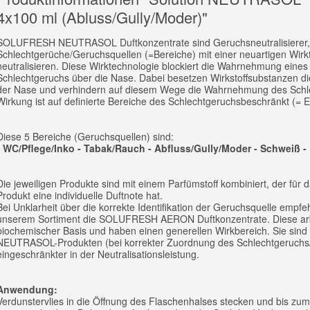
4x100 ml (Abluss/Gully/Moder)"
SOLUFRESH NEUTRASOL Duftkonzentrate sind Geruchsneutralisierer, d
Schlechtgerüche/Geruchsquellen (=Bereiche) mit einer neuartigen Wirk
neutralisieren. Diese Wirktechnologie blockiert die Wahrnehmung eines 
Schlechtgeruchs über die Nase. Dabei besetzen Wirkstoffsubstanzen di
der Nase und verhindern auf diesem Wege die Wahrnehmung des Schl
Wirkung ist auf definierte Bereiche des Schlechtgeruchsbeschränkt (= E
Diese 5 Bereiche (Geruchsquellen) sind:
- WC/Pflege/Inko - Tabak/Rauch - Abfluss/Gully/Moder - Schweiß 
Die jeweiligen Produkte sind mit einem Parfümstoff kombiniert, der für d
Produkt eine individuelle Duftnote hat.
Bei Unklarheit über die korrekte Identifikation der Geruchsquelle empfe
unserem Sortiment die SOLUFRESH AERON Duftkonzentrate. Diese arb
biochemischer Basis und haben einen generellen Wirkbereich. Sie sind 
NEUTRASOL-Produkten (bei korrekter Zuordnung des Schlechtgeruchs
eingeschränkter in der Neutralisationsleistung.
Anwendung:
Verdunstervlies in die Öffnung des Flaschenhalses stecken und bis zu