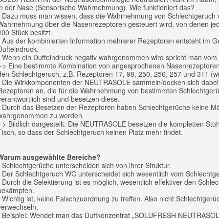
in der Nase (Sensorische Wahrnehmung). Wie funktioniert das?
- Dazu muss man wissen, dass die Wahrnehmung von Schlechtgeruch 
Wahrnehmung über die Nasenrezeptoren gesteuert wird, von denen je
400 Stück besitzt.
- Aus der kombinierten Information mehrerer Rezeptoren entsteht im G
Dufteindruck.
- Wenn ein Dufteindruck negativ wahrgenommen wird spricht man vom
--> Eine bestimmte Kombination von angesprochenen Nasenrezeptoren 
den Schlechtgeruch, z.B. Rezeptoren 17, 98, 250, 256, 257 und 311 (wil
- Die Wirkkomponenten der NEUTRASOLE sammeln/docken sich dabei
Rezeptoren an, die für die Wahrnehmung von bestimmten Schlechtger
verantwortlich sind und besetzen diese.
- Durch das Besetzen der Rezeptoren haben Schlechtgerüche keine Mög
wahrgenommen zu werden
--> Bildlich dargestellt: Die NEUTRASOLE besetzen die kompletten Stü
Tisch, so dass der Schlechtgeruch keinen Platz mehr findet.
Warum ausgewählte Bereiche?
- Schlechtgerüche unterscheiden sich von ihrer Struktur.
- Der Schlechtgeruch WC unterscheidet sich wesentlich vom Schlechtg
- Durch die Selektierung ist es möglich, wesentlich effektiver den Schle
bekämpfen.
- Wichtig ist, keine Falschzuordnung zu treffen. Also nicht Schlechtgerü
verwechseln.
- Beispiel: Wendet man das Duftkonzentrat „SOLUFRESH NEUTRASO