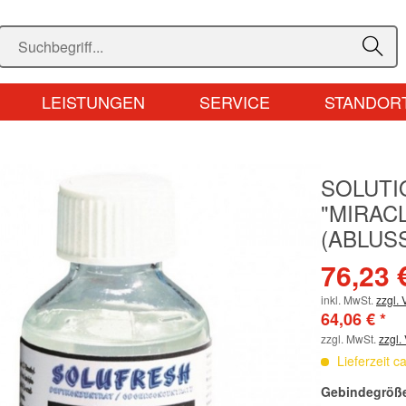
LEISTUNGEN
SERVICE
STANDOR
SOLUTI
"MIRACL
(ABLUS
76,23 
inkl. MwSt.
zzgl.
64,06 € *
zzgl. MwSt.
zzgl.
Lieferzeit c
Gebindegröß