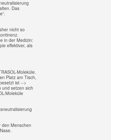
neutralisierung
alten. Das
e“.
sher nicht so
ontinenz.
e in der Medizin:
e effektiver, als
UTRASOL-Moleküle.
en Platz am Tisch,
setzt ist -->
 und setzen sich
OL-Moleküle
neutralisierung
ür den Menschen
 Nase.