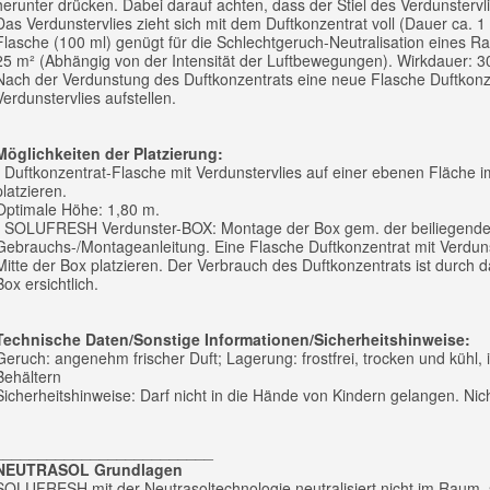
herunter drücken. Dabei darauf achten, dass der Stiel des Verdunstervlie
Das Verdunstervlies zieht sich mit dem Duftkonzentrat voll (Dauer ca. 1
Flasche (100 ml) genügt für die Schlechtgeruch-Neutralisation eines R
25 m² (Abhängig von der Intensität der Luftbewegungen). Wirkdauer: 3
Nach der Verdunstung des Duftkonzentrats eine neue Flasche Duftkonz
Verdunstervlies aufstellen.
Möglichkeiten der Platzierung:
- Duftkonzentrat-Flasche mit Verdunstervlies auf einer ebenen Fläche
platzieren.
Optimale Höhe: 1,80 m.
- SOLUFRESH Verdunster-BOX: Montage der Box gem. der beiliegend
Gebrauchs-/Montageanleitung. Eine Flasche Duftkonzentrat mit Verdunst
Mitte der Box platzieren. Der Verbrauch des Duftkonzentrats ist durch d
Box ersichtlich.
Technische Daten/Sonstige Informationen/Sicherheitshinweise:
Geruch: angenehm frischer Duft; Lagerung: frostfrei, trocken und kühl,
Behältern
Sicherheitshinweise: Darf nicht in die Hände von Kindern gelangen. Nich
_________________________
NEUTRASOL Grundlagen
SOLUFRESH mit der Neutrasoltechnologie neutralisiert nicht im Raum, 