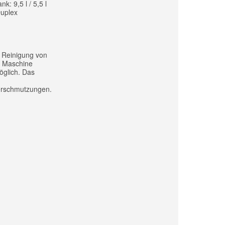
: 9,5 l / 5,5 l
Duplex
e Reinigung von
ie Maschine
öglich. Das
erschmutzungen.