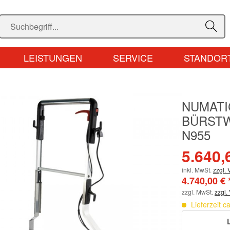
LEISTUNGEN
SERVICE
STANDOR
NUMATI
BÜRST
N955
5.640,
inkl. MwSt.
zzgl.
4.740,00 € 
zzgl. MwSt.
zzgl.
Lieferzeit c