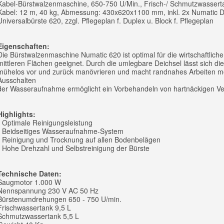
Kabel-Bürstwalzenmaschine, 650-750 U/Min., Frisch-/ Schmutzwassertank
Kabel: 12 m, 40 kg, Abmessung: 430x620x1100 mm, inkl. 2x Numatic 
Universalbürste 620, zzgl. Pflegeplan f. Duplex u. Block f. Pflegeplan
Eigenschaften:
Die Bürstwalzenmaschine Numatic 620 ist optimal für die wirtschaftlich
mittleren Flächen geeignet. Durch die umlegbare Deichsel lässt sich d
mühelos vor und zurück manövrieren und macht randnahes Arbeiten m
Ausschalten
der Wasseraufnahme ermöglicht ein Vorbehandeln von hartnäckigen V
Highlights:
- Optimale Reinigungsleistung
- Beidseitiges Wasseraufnahme-System
- Reinigung und Trocknung auf allen Bodenbelägen
- Hohe Drehzahl und Selbstreinigung der Bürste
Technische Daten:
Saugmotor 1.000 W
Nennspannung 230 V AC 50 Hz
Bürstenumdrehungen 650 - 750 U/min.
Frischwassertank 9,5 L
Schmutzwassertank 5,5 L